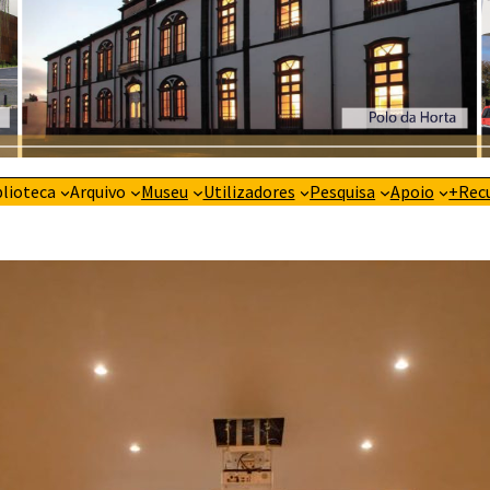
blioteca
Arquivo
Museu
Utilizadores
Pesquisa
Apoio
+Rec