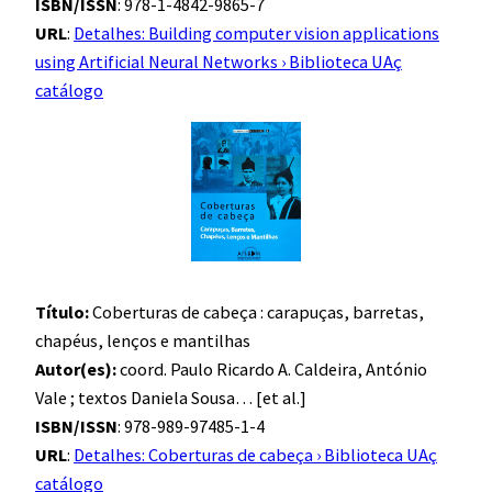
ISBN/ISSN
: 978-1-4842-9865-7
URL
:
Detalhes: Building computer vision applications
using Artificial Neural Networks › Biblioteca UAç
catálogo
Título:
Coberturas de cabeça : carapuças, barretas,
chapéus, lenços e mantilhas
Autor(es):
coord. Paulo Ricardo A. Caldeira, António
Vale ; textos Daniela Sousa… [et al.]
ISBN/ISSN
: 978-989-97485-1-4
URL
:
Detalhes: Coberturas de cabeça › Biblioteca UAç
catálogo