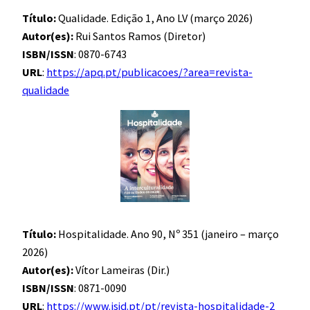
Título:
Qualidade. Edição 1, Ano LV (março 2026)
Autor(es):
Rui Santos Ramos (Diretor)
ISBN/ISSN
: 0870-6743
URL
:
https://apq.pt/publicacoes/?area=revista-
qualidade
Título:
Hospitalidade. Ano 90, Nº 351 (janeiro – março
2026)
Autor(es):
Vítor Lameiras (Dir.)
ISBN/ISSN
: 0871-0090
URL
:
https://www.isjd.pt/pt/revista-hospitalidade-2