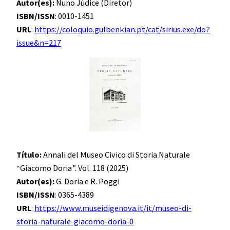
Autor(es):
Nuno Júdice (Diretor)
ISBN/ISSN
: 0010-1451
URL
:
https://coloquio.gulbenkian.pt/cat/sirius.exe/do?
issue&n=217
Título:
Annali del Museo Civico di Storia Naturale
“Giacomo Doria”. Vol. 118 (2025)
Autor(es):
G. Doria e R. Poggi
ISBN/ISSN
: 0365-4389
URL
:
https://www.museidigenova.it/it/museo-di-
storia-naturale-giacomo-doria-0