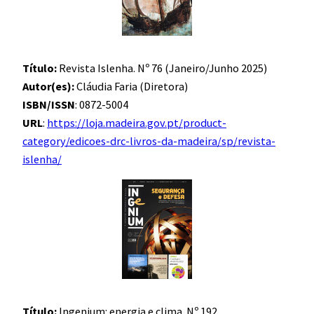
Título:
Revista Islenha. Nº 76 (Janeiro/Junho 2025)
Autor(es):
Cláudia Faria (Diretora)
ISBN/ISSN
: 0872-5004
URL
:
https://loja.madeira.gov.pt/product-
category/edicoes-drc-livros-da-madeira/sp/revista-
islenha/
Título:
Ingenium: energia e clima. Nº 192