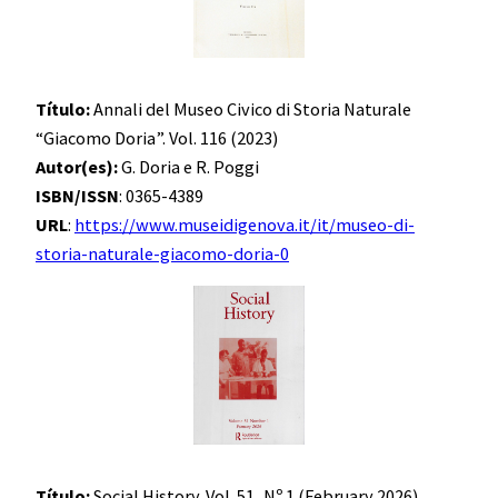
Título:
Annali del Museo Civico di Storia Naturale
“Giacomo Doria”. Vol. 116 (2023)
Autor(es):
G. Doria e R. Poggi
ISBN/ISSN
: 0365-4389
URL
:
https://www.museidigenova.it/it/museo-di-
storia-naturale-giacomo-doria-0
Título:
Social History. Vol. 51, Nº 1 (February 2026)