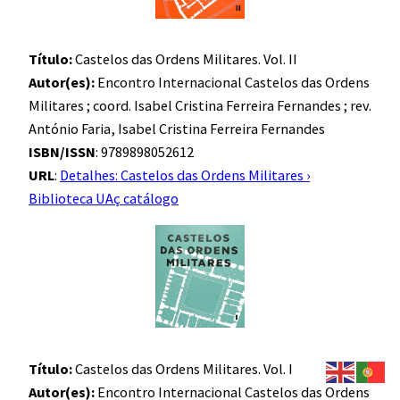
Título:
Castelos das Ordens Militares. Vol. II
Autor(es):
Encontro Internacional Castelos das Ordens
Militares ; coord. Isabel Cristina Ferreira Fernandes ; rev.
António Faria, Isabel Cristina Ferreira Fernandes
ISBN/ISSN
: 9789898052612
URL
:
Detalhes: Castelos das Ordens Militares ›
Biblioteca UAç catálogo
Título:
Castelos das Ordens Militares. Vol. I
Autor(es):
Encontro Internacional Castelos das Ordens