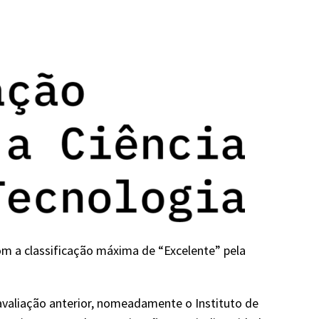
m a classificação máxima de “Excelente” pela
avaliação anterior, nomeadamente o Instituto de