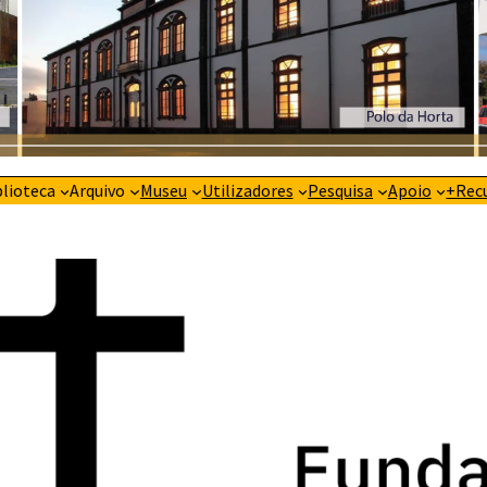
blioteca
Arquivo
Museu
Utilizadores
Pesquisa
Apoio
+Rec