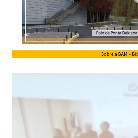
Sobre a BAM
Bi