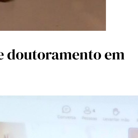
de doutoramento em