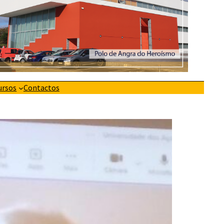
ursos
Contactos