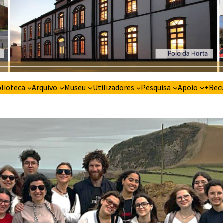
blioteca
Arquivo
Museu
Utilizadores
Pesquisa
Apoio
+Rec