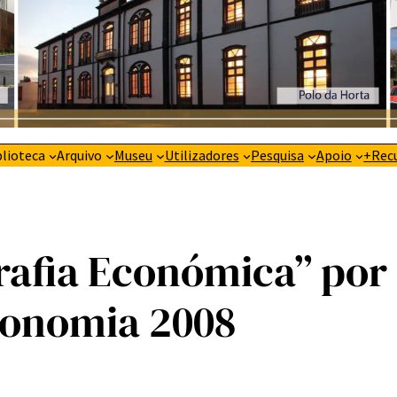
blioteca
Arquivo
Museu
Utilizadores
Pesquisa
Apoio
+Rec
rafia Económica” por
conomia 2008