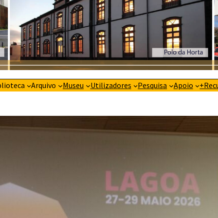
blioteca
Arquivo
Museu
Utilizadores
Pesquisa
Apoio
+Rec