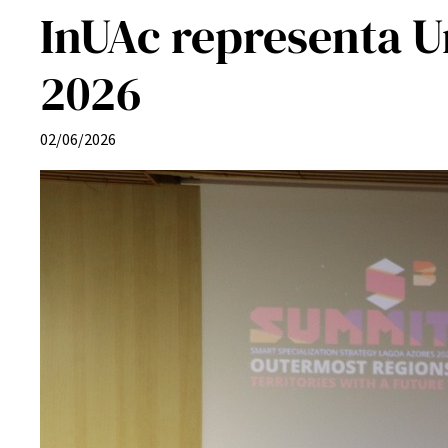
InUAc representa U
2026
02/06/2026