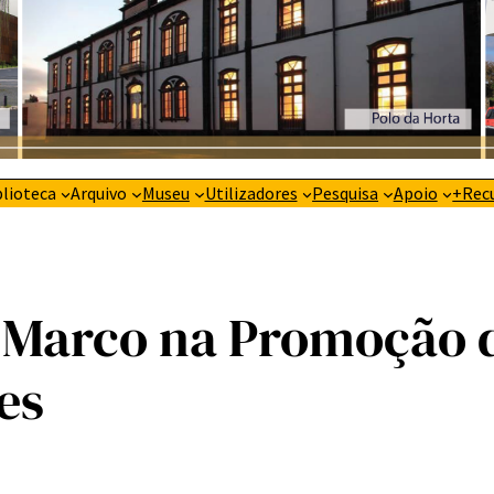
blioteca
Arquivo
Museu
Utilizadores
Pesquisa
Apoio
+Rec
m Marco na Promoção 
es