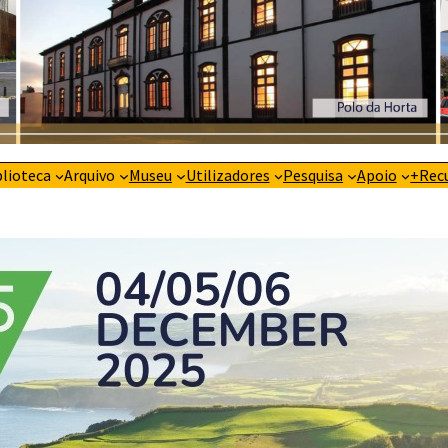
blioteca
Arquivo
Museu
Utilizadores
Pesquisa
Apoio
+Rec