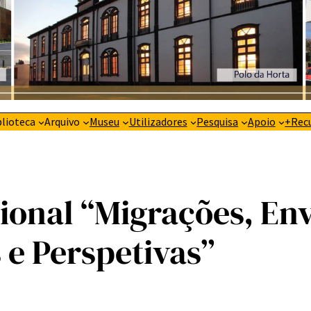
blioteca
Arquivo
Museu
Utilizadores
Pesquisa
Apoio
+Rec
ional “Migrações, En
 e Perspetivas”