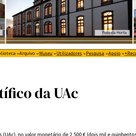
blioteca
Arquivo
Museu
Utilizadores
Pesquisa
Apoio
+Rec
tífico da UAc
 (UAc), no valor monetário de 2 500 € (dois mil e quinhento