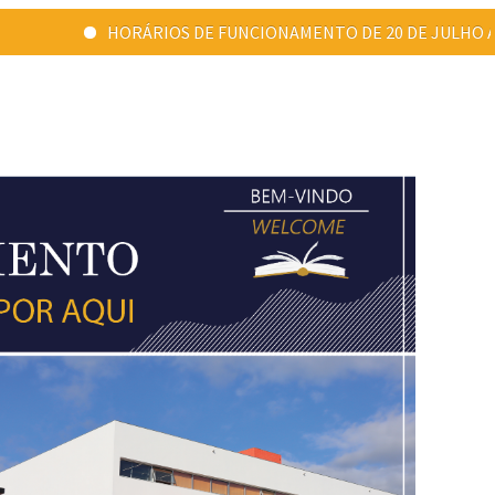
NCIONAMENTO DE 20 DE JULHO A 31 DE AGOSTO: Ponta Delgada - 09:0