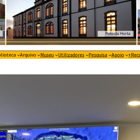
blioteca
Arquivo
Museu
Utilizadores
Pesquisa
Apoio
+Rec