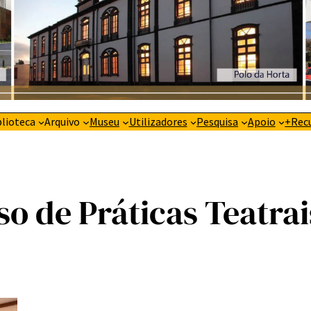
blioteca
Arquivo
Museu
Utilizadores
Pesquisa
Apoio
+Rec
o de Práticas Teatrai